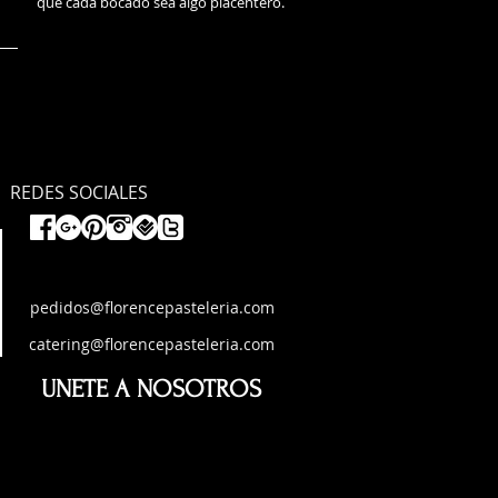
que cada bocado sea algo placentero.
REDES SOCIALES
pedidos@florencepasteleria.com
catering@florencepasteleria.com
UNETE A NOSOTROS