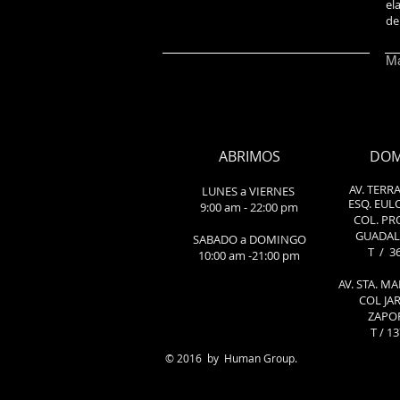
el
de
Má
ABRIMOS
DOM
AV. TERR
LUNES a VIERNES
ESQ. EUL
9:00 am - 22:00 pm
COL. PR
GUADALA
​SABADO a DOMINGO
T / 3
10:00 am -21:00 pm
AV. STA. M
COL JA
ZAPOP
T / 1
© 2016 by Human Group.