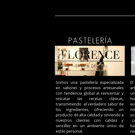
Somos una pastelería especializada
El
en sabores y procesos artesanales
ar
con tendencia global al reinventar y
un
rescatar las recetas clásicas,
ho
transmitiendo el verdadero sabor de
eu
los ingredientes, ofreciendo un
me
producto de alta calidad y sirviendo a
su
nuestros clientes con calidez y
ca
sencillez en un ambiente único de
h
estilo personal.
re