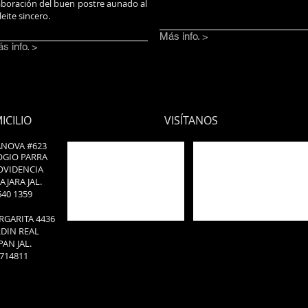
aboración del buen postre aunado al
leite sincero.
Más info. >
s info. >
ICILIO
VISÍTANOS
ANOVA #623
OGIO PARRA
OVIDENCIA
JARA JAL.
640 1359
ARGARITA 4436
RDIN REAL
AN JAL.
3714811