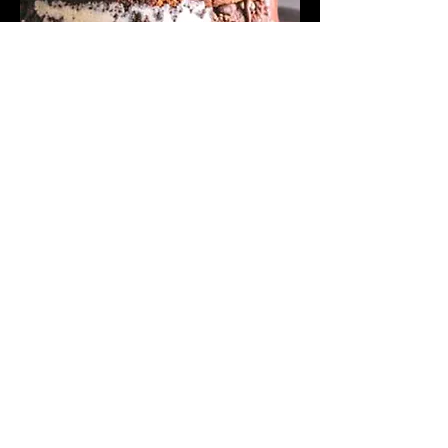
Tiramisu florence
Biscocho combinado de vainilla y
chocolate con capa de queso, y toques
de cafe humectado en licor de café, con
una crema de chocolate.